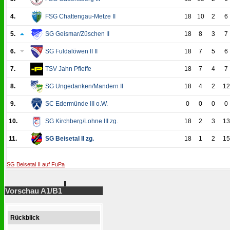
4.
FSG Chattengau-Metze II
18
10
2
6
5.
SG Geismar/Züschen II
18
8
3
7
6.
SG Fuldalöwen II II
18
7
5
6
7.
TSV Jahn Pfieffe
18
7
4
7
8.
SG Ungedanken/Mandern II
18
4
2
12
9.
SC Edermünde III o.W.
0
0
0
0
10.
SG Kirchberg/Lohne III zg.
18
2
3
13
11.
SG Beisetal II zg.
18
1
2
15
SG Beisetal II auf FuPa
Vorschau A1/B1
Rückblick