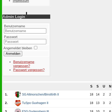
Impressum
Admin Login
Benutzername
Passwort
Angemeldet bleiben
Anmelden
Benutzername
vergessen?
Passwort vergessen?
S
S
U
N
1.
SG Altmorschen/Binsförth II
18
14
2
2
2.
TuSpo Guxhagen II
18
13
3
2
3.
FSG Gudensberg III
18
10
2
6