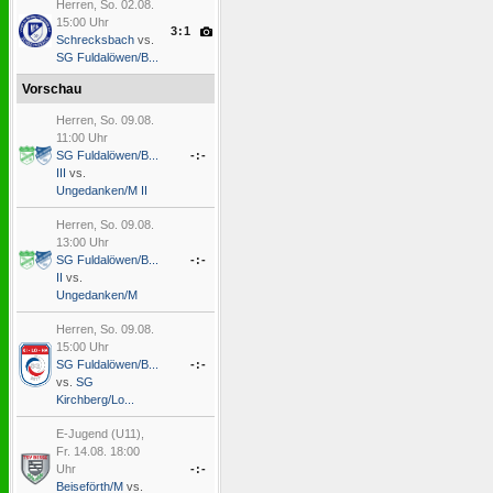
Herren, So. 02.08.
15:00 Uhr
3:1
Schrecksbach
vs.
SG Fuldalöwen/B...
Vorschau
Herren, So. 09.08.
11:00 Uhr
SG Fuldalöwen/B...
-:-
III
vs.
Ungedanken/M II
Herren, So. 09.08.
13:00 Uhr
SG Fuldalöwen/B...
-:-
II
vs.
Ungedanken/M
Herren, So. 09.08.
15:00 Uhr
SG Fuldalöwen/B...
-:-
vs.
SG
Kirchberg/Lo...
E-Jugend (U11),
Fr. 14.08. 18:00
Uhr
-:-
Beiseförth/M
vs.