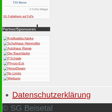
TSV Besse
© FuPa-Widget
SG Fuldalöwen auf FuPa
Partner/Sponsoren
Datenschutzerklärung
© SG Beisetal