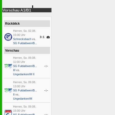
Vorschau A1/B1
Rückblick
Herren, So. 02.08.
15:00 Uhr
3:1
Schrecksbach
vs.
SG Fuldalöwen/B...
Vorschau
Herren, So. 09.08.
11:00 Uhr
SG Fuldalöwen/B...
-:-
III
vs.
Ungedanken/M II
Herren, So. 09.08.
13:00 Uhr
SG Fuldalöwen/B...
-:-
II
vs.
Ungedanken/M
Herren, So. 09.08.
15:00 Uhr
SG Fuldalöwen/B...
-:-