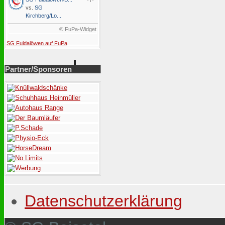
vs.
SG
Kirchberg/Lo...
© FuPa-Widget
SG Fuldalöwen auf FuPa
Partner/Sponsoren
Datenschutzerklärung